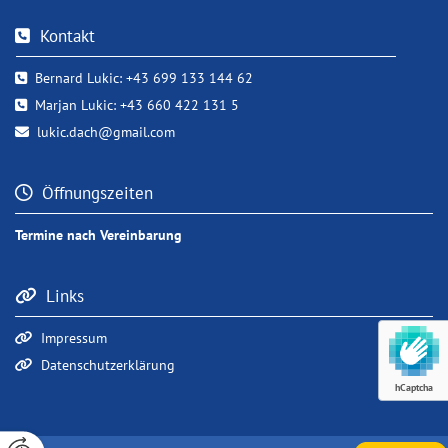
Kontakt

Bernard Lukic:
+43 699 133 144 62

Marjan Lukic:
+43 660 422 131 5

lukic.dach@gmail.com

Öffnungszeiten

Termine nach Vereinbarung
Links

Impressum

Datenschutzerklärung

hCaptcha