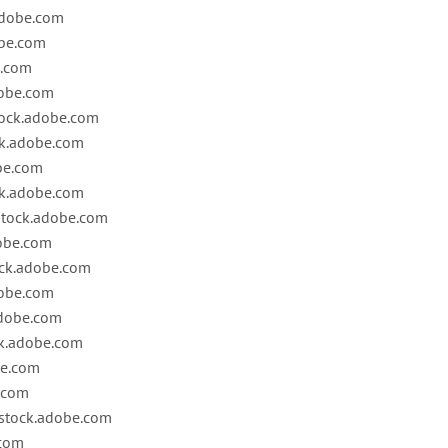
adobe.com
obe.com
e.com
dobe.com
tock.adobe.com
ck.adobe.com
be.com
ck.adobe.com
stock.adobe.com
obe.com
ock.adobe.com
obe.com
adobe.com
k.adobe.com
be.com
.com
stock.adobe.com
.com