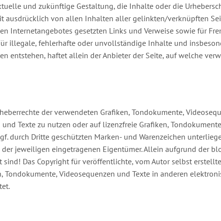
tuelle und zukünftige Gestaltung, die Inhalte oder die Urhebersch
rmit ausdrücklich von allen Inhalten aller gelinkten/verknüpften S
genen Internetangebotes gesetzten Links und Verweise sowie für Fr
Für illegale, fehlerhafte oder unvollständige Inhalte und insbeso
 entstehen, haftet allein der Anbieter der Seite, auf welche verw
e Urheberrechte der verwendeten Grafiken, Tondokumente, Videoseq
 und Texte zu nutzen oder auf lizenzfreie Grafiken, Tondokumente
gf. durch Dritte geschützten Marken- und Warenzeichen unterlie
der jeweiligen eingetragenen Eigentümer. Allein aufgrund der bl
sind! Das Copyright für veröffentlichte, vom Autor selbst erstellte
n, Tondokumente, Videosequenzen und Texte in anderen elektroni
et.