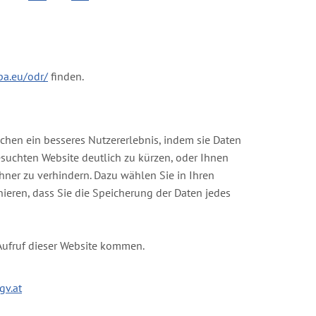
pa.eu/odr/
finden.
ichen ein besseres Nutzererlebnis, indem sie Daten
suchten Website deutlich zu kürzen, oder Ihnen
hner zu verhindern. Dazu wählen Sie in Ihren
ieren, dass Sie die Speicherung der Daten jedes
 Aufruf dieser Website kommen.
gv.at