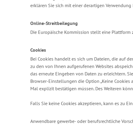
erklären Sie sich mit einer derartigen Verwendung
Online-Streitbeilegung
Die Europäische Kommission stellt eine Plattform z
Cookies
Bei Cookies handelt es sich um Dateien, die auf d
zu den von Ihnen aufgerufenen Websites abspeiche
das erneute Eingeben von Daten zu erleichtern. Si
Browser-Einstellungen die Option „Keine Cookies a
Mal explizit bestätigen müssen. Des Weiteren könn
Falls Sie keine Cookies akzeptieren, kann es zu E
Anwendbare gewerbe- oder berufsrechtliche Vorsc