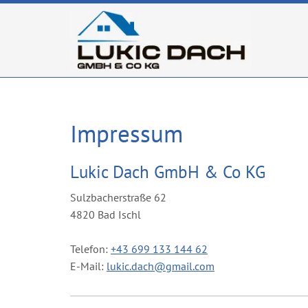
Impressum
Lukic Dach GmbH & Co KG
Sulzbacherstraße 62
4820 Bad Ischl
Telefon:
+43 699 133 144 62
E-Mail:
lukic.dach@gmail.com