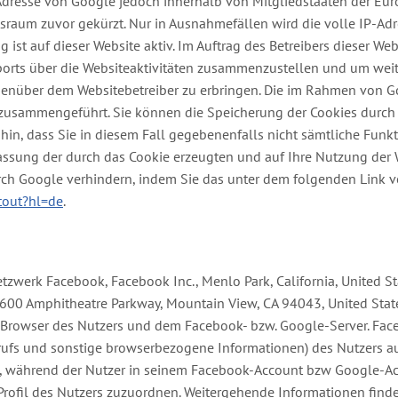
-Adresse von Google jedoch innerhalb von Mitgliedstaaten der Eur
aum zuvor gekürzt. Nur in Ausnahmefällen wird die volle IP-Adr
 ist auf dieser Website aktiv. Im Auftrag des Betreibers dieser W
orts über die Websiteaktivitäten zusammenzustellen und um weit
enüber dem Websitebetreiber zu erbringen. Die im Rahmen von Goo
zusammengeführt. Sie können die Speicherung der Cookies durch 
 hin, dass Sie in diesem Fall gegebenenfalls nicht sämtliche Fun
ssung der durch das Cookie erzeugten und auf Ihre Nutzung der W
rch Google verhindern, indem Sie das unter dem folgenden Link 
tout?hl=de
.
tzwerk Facebook, Facebook Inc., Menlo Park, California, United St
600 Amphitheatre Parkway, Mountain View, CA 94043, United States,
 Browser des Nutzers und dem Facebook- bzw. Google-Server. Fac
rufs und sonstige browserbezogene Informationen) des Nutzers a
kt, während der Nutzer in seinem Facebook-Account bzw Google-Acc
Profil des Nutzers zuzuordnen. Weitergehende Informationen find